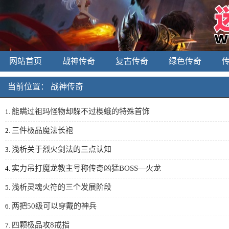
网站首页
战神传奇
复古传奇
绿色传奇
当前位置：
战神传奇
能瞒过祖玛怪物却躲不过楔蛾的特殊首饰
1.
三件极品魔法长袍
2.
浅析关于烈火剑法的三点认知
3.
实力吊打魔龙教主号称传奇凶猛BOSS—火龙
4.
浅析灵魂火符的三个发展阶段
5.
两把50级可以穿戴的神兵
6.
四颗极品攻8戒指
7.