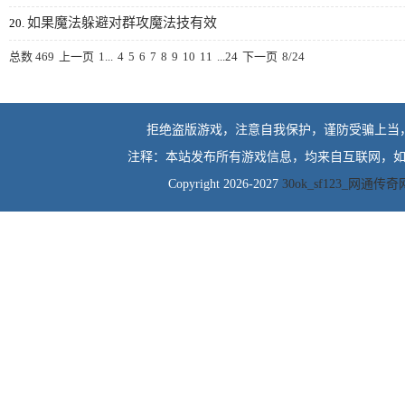
如果魔法躲避对群攻魔法技有效
20.
总数 469
上一页
1...
4
5
6
7
8
9
10
11
...24
下一页
8/24
拒绝盗版游戏，注意自我保护，谨防受骗上当
注释：本站发布所有游戏信息，均来自互联网，如
Copyright 2026-2027
30ok_sf123_网通传