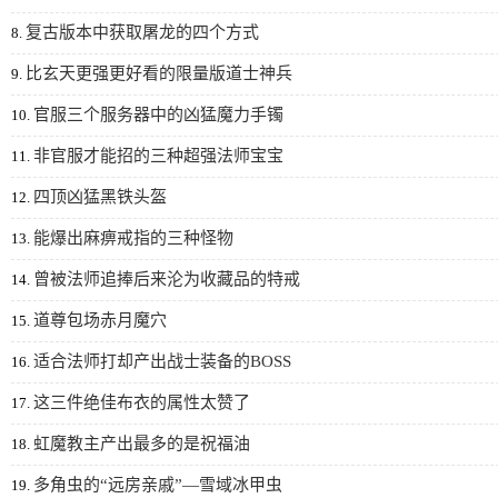
复古版本中获取屠龙的四个方式
8.
比玄天更强更好看的限量版道士神兵
9.
官服三个服务器中的凶猛魔力手镯
10.
非官服才能招的三种超强法师宝宝
11.
四顶凶猛黑铁头盔
12.
能爆出麻痹戒指的三种怪物
13.
曾被法师追捧后来沦为收藏品的特戒
14.
道尊包场赤月魔穴
15.
适合法师打却产出战士装备的BOSS
16.
这三件绝佳布衣的属性太赞了
17.
虹魔教主产出最多的是祝福油
18.
多角虫的“远房亲戚”—雪域冰甲虫
19.