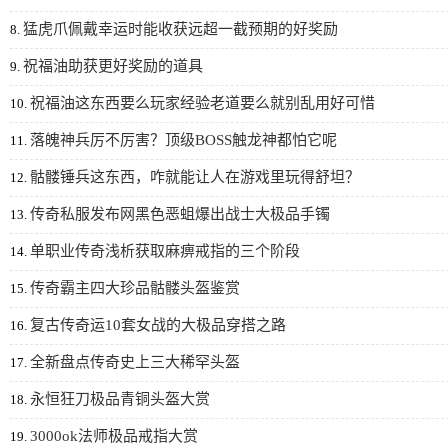
猛虎爪佩戴幸运时能收获远超一截预期的好奖励
8.
祝福油助获更好奖励的道具
9.
祝福油这东西要么玩家经验老道要么就别乱用好可惜
10.
落魄神兵厉不厉害？顶级BOSS触龙神都怕它呢
11.
骷髅锤兵这东西，咋就能让人在游戏里玩得舒坦？
12.
传奇私服发布网黑色恶蛆爆出战士大极品手镯
13.
单职业传奇浅析获取麻痹戒指的三个阶段
14.
传奇霸主四大珍品骷髅头盔鉴赏
15.
复古传奇运10套女战的大极品穿搭之路
16.
全新盘点传奇史上三大稀罕头盔
17.
永恒狂刀极品青铜头盔大赏
18.
3000ok法师极品戒指大赏
19.