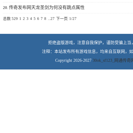
传奇发布网天龙圣剑为何没有跳点属性
20.
总数 529
1
2
3
4
5
6
7
8
...27
下一页
1/27
拒绝盗版游戏，注意自我保护，谨防受骗上当
注释：本站发布所有游戏信息，均来自互联网，如
Copyright 2026-2027
30ok_sf123_网通传