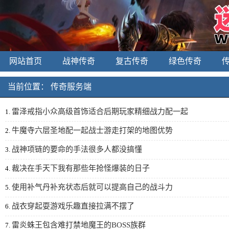
网站首页
战神传奇
复古传奇
绿色传奇
当前位置：
传奇服务端
雷泽戒指小众高级首饰适合后期玩家精细战力配一起
1.
牛魔寺六层圣地配一起战士游走打架的地图优势
2.
战神项链的要命的手法很多人都没搞懂
3.
裁决在手天下我有那些年抢怪爆装的日子
4.
使用补气丹补充状态后就可以提高自己的战斗力
5.
战衣穿起耍游戏乐趣直接拉满不摆了
6.
雷炎蛛王包含难打禁地魔王的BOSS族群
7.