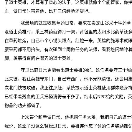
了道士英雄，才算有了省心的法子。这英雄就像个全能管家，你挖
血，做日常时带着他，比开三倍经验还舒坦。
我最烦的就是收集草药日常，要求在毒蛇山谷采十种药草
没道士英雄时，采三株药就得打一架，背包里的太阳水比药草还
在草药堆旁，自己带个小锄头蹲点。红蛇一来，英雄的施毒术就
腰采药都不用抬头。有次碰到个同做任务的法师，看我悠闲地哼
脚，羡慕得直问在哪弄的道士英雄。
守卫比奇日常更能看出道士英雄的好。这任务要守三个城
此失彼。我让英雄守东门，自己守西门，他不光能清怪，还会用
次北门快被攻破，我正往那赶，系统提示道士英雄使用群体隐身
已经带着残血的卫兵把怪清得差不多了。结束后NPC给的奖励，
物品的功夫都省了。
上次带个新手做日常，他抱怨任务太难，我把自己的道士
我说，这辈子没这么轻松过日常，英雄连他忘了领的任务奖励都