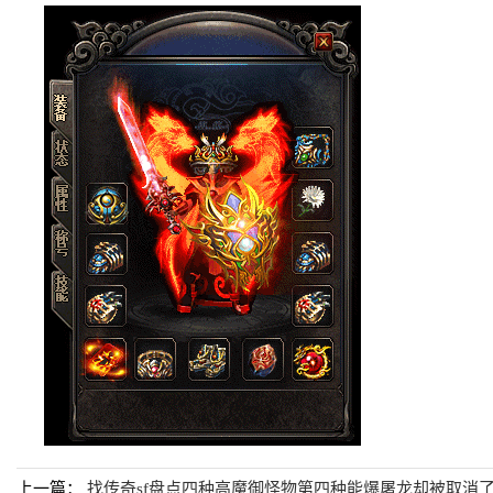
上一篇：
找传奇sf盘点四种高魔御怪物第四种能爆屠龙却被取消