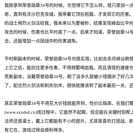
我刚拿到荣誉勋章34号的时候，也觉得它不怎么样，就只是加一
奇，直到有次沙巴克攻城，我带着它顶在前面，才发现它的厉害
的战士用烈火剑法砍我，我本来以为要被秒，结果发现掉血比平
攻击的时候，伤害也比平时高了一点，后来才知道，荣誉勋章34
击，还能增加一点团战中的伤害减免。
平时刷副本的时候，荣誉勋章34号也很实用，比如去赤月峡谷刷
上它之后，能抗住更多伤害，不用频繁喝血瓶，而且清怪的速度
荒新副本，没戴荣誉勋章34号，刷了没多久就被小怪围杀了好几
了，配合烈火剑法和刺杀剑术，很快就推进到了副本最后一关，
其实荣誉勋章34号不用花大价钱就能弄到，性价比极高，在我们
(www.sxxdsd.cn)戏过程中，它虽然不起眼，但总能在关键时
法师还是道士，戴上它都能有不小的提升，尤其是喜欢打团战、
有它在，游戏过程会顺利得多。