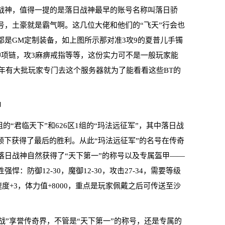
战神，值得一提的是落日战神最早的账号名称叫落日骄
号，土豪就是霸气啊。这几位大佬和他们的“飞天”行会也
都是GM定制装备，如上图所示那对准3攻9的夏普儿手镯
神项链，攻3麻痹戒指等等，这份实力可不是一般玩家能
年有大批玩家专门去这个服务器就为了能看看这些BT的
甲
的“君临天下”和626区1组的“玛法远征军”，其中落日战
领下获得了最后的胜利。从此“玛法远征军”的名号在传奇
落日战神自然获得了“天下第一”的称号以及专属盔甲——
：防御12-30，魔御12-30，攻击27-34，需要等级
击速度+3，体力值+8000，重点是玩家佩戴之后可传送至沙
战”享誉传奇界，不管是“天下第一”的称号，还是专属的