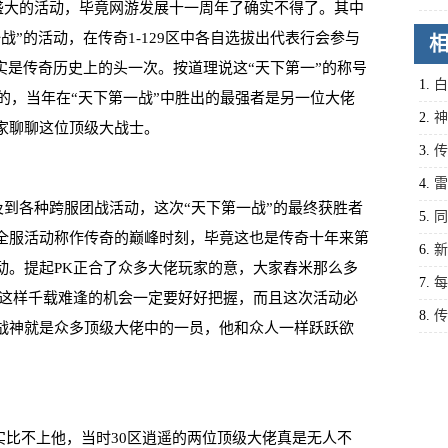
盛大的活动，毕竟网游发展十一周年了确实不得了。其中
战”的活动，在传奇1-129区中各自选拔出代表行会参与
实是传奇历史上的头一次。按道理说这“天下第一”的称号
1.
白
的，当年在“天下第一战”中胜出的最强者是另一位大佬
2.
神
家聊聊这位顶级大战士。
新朋
3.
传
备第
4.
雷
到各种跨服团战活动，这次“天下第一战”的最终获胜者
5.
同
全服活动称作传奇的巅峰时刻，毕竟这也是传奇十年来第
稀奇
6.
新
动。提起PK正合了众多大佬玩家的意，大家舂米那么多
巅峰
7.
每
到这样千载难逢的机会一定要好好把握，而且这次活动必
胜一
8.
传
战神就是众多顶级大佬中的一员，他和众人一样跃跃欲
他念
实比不上他，当时30区逍遥的两位顶级大佬真是无人不