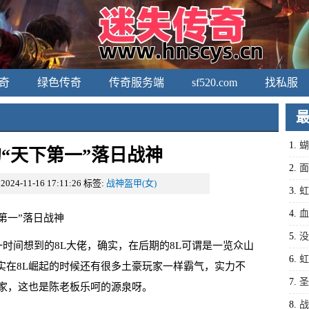
奇
绿色传奇
传奇服务端
sf520.com
找私服
1.
蝴
“天下第一”落日战神
2.
面
24-11-16 17:11:26
标签:
战神盔甲(女)
3.
虹
4.
血
第一”落日战神
回忆
5.
没
时间想到的8L大佬，确实，在后期的8L可谓是一览众山
磨
6.
虹
实在8L崛起的时候还有很多土豪玩家一样霸气，实力不
7.
圣
玩家，这也是陈老板乐呵的源泉呀。
8.
战