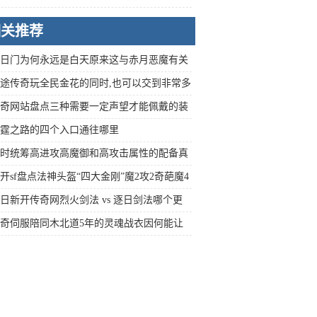
相关推荐
日门为何永远是白天原来这与赤月恶魔有关
途传奇玩全民金花的同时,也可以交到非常多
友
奇网站盘点三种需要一定声望才能佩戴的装
三种比较少见
霆之路的四个入口通往哪里
时统筹高进攻高魔御和高攻击属性的配备真
开sf盘点法神头盔“四大金刚”魔2攻2奇葩魔4
日新开传奇网烈火剑法 vs 逐日剑法哪个更
筹
奇伺服陪同木北道5年的灵魂战衣因何能让
念不忘