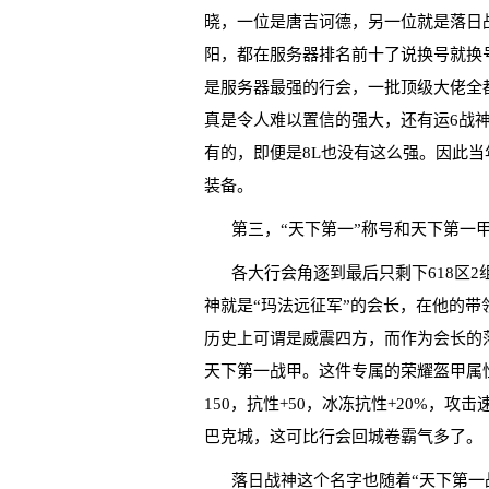
晓，一位是唐吉诃德，另一位就是落日
阳，都在服务器排名前十了说换号就换
是服务器最强的行会，一批顶级大佬全
真是令人难以置信的强大，还有运6战
有的，即便是8L也没有这么强。因此当
装备。
第三，“天下第一”称号和天下第一
各大行会角逐到最后只剩下618区2组
神就是“玛法远征军”的会长，在他的带
历史上可谓是威震四方，而作为会长的
天下第一战甲。这件专属的荣耀盔甲属性强悍
150，抗性+50，冰冻抗性+20%，攻
巴克城，这可比行会回城卷霸气多了。
落日战神这个名字也随着“天下第一