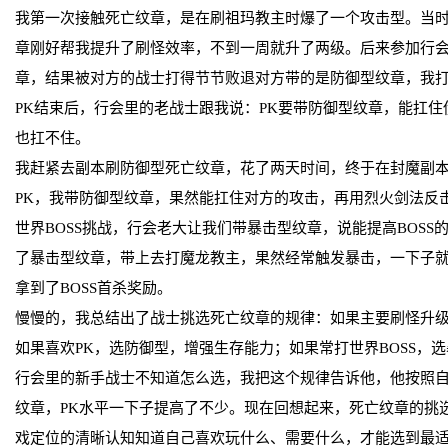
我第一次接触死亡纹章，是在刷祖玛教主时爆了一个攻击型。当
章刚好帮我提升了刷怪效率，不到一周就升了两级。后来参加行会
章，结果被对方的战士打得节节败退对方带的是防御型纹章，我
PK结束后，行会里的老战士跟我说：PK要带防御型纹章，能扛
也扛不住。
我赶紧去副本刷防御型死亡纹章，花了两天时间，终于在封魔副
PK，我带防御型纹章，果然能扛住对方的攻击，再用烈火剑法反
世界BOSS挑战，行会老大让我们带暴击型纹章，说能提高BOS
了暴击型纹章，带上去打魔龙教主，果然经常触发暴击，一下子
拿到了BOSS首杀奖励。
慢慢的，我总结出了战士挑选死亡纹章的规律：如果主要刷怪升
如果喜欢PK，选防御型，增强生存能力；如果常打世界BOSS，
行会里的新手战士不知道怎么选，我把这个规律告诉他，他按照自
纹章，PK水平一下子提高了不少。现在回想起来，死亡纹章的挑
戏定位的清晰认知知道自己喜欢玩什么、需要什么，才能选到最