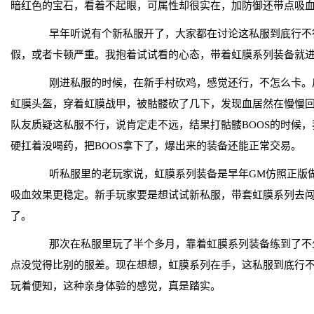
暗红色的宝石，看着不起眼，可属性却很实在，加防御还带点吸
早年听说有个新私服开了，大家都在讨论这私服到底行不
假，或者卡顿严重。我抱着试试看的心态，带着虹膜系列装备就
刚进私服的时候，在新手村砍鸡，感觉还行，不怎么卡。
虹膜头盔，穿着虹膜战甲，被骷髅砍了几下，发现血居然在慢慢
队友质疑这私服不行，说肯定走不远，结果打骷髅BOOS的时候
硬扛着没喝药，把BOOS拿下了，爆出来的装备还能正常交易。
听私服里的老玩家说，虹膜系列装备是早年GM仿照正版做
吸血效果更稳定。新手玩家要是想试试新私服，带套虹膜系列去
了。
那次在私服里玩了半个多月，靠着虹膜系列装备练到了不
点没觉得比别的服差。现在想想，虹膜系列在手，这私服到底行
玩着便知，这种亲身体验的感觉，真是踏实。