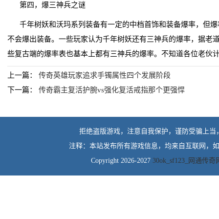
第四，爆三神兵之谜
千年树妖和沃玛系列装备有一定的中档首饰和装备爆率，但爆
不会爆出装备。一些玩家认为千年树妖还有三神兵的爆率，据老
些复古端的爆率表也基本上都有三神兵的爆率。不知道各位老伙
上一篇：
传奇英雄玩家追求手镯属性四个发展阶段
下一篇：
传奇霸主复活护腕vs强化复活戒指那个更强悍
拒绝盗版游戏，注意自我保护，谨防受骗上当
注释：本站发布所有游戏信息，均来自互联网，如
Copyright 2026-2027
30ok_sf123_网通传